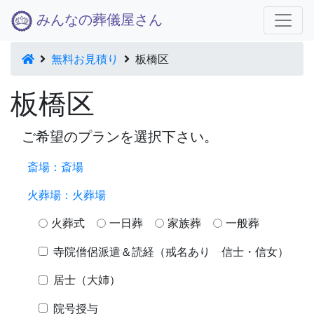
みんなの葬儀屋さん
無料お見積り
板橋区
板橋区
ご希望のプランを選択下さい。
斎場：
斎場
火葬場：
火葬場
火葬式
一日葬
家族葬
一般葬
寺院僧侶派遣＆読経（戒名あり 信士・信女）
居士（大姉）
院号授与