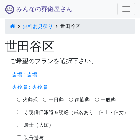
みんなの葬儀屋さん
無料お見積り
世田谷区
世田谷区
ご希望のプランを選択下さい。
斎場：
斎場
火葬場：
火葬場
火葬式
一日葬
家族葬
一般葬
寺院僧侶派遣＆読経（戒名あり 信士・信女）
居士（大姉）
院号授与